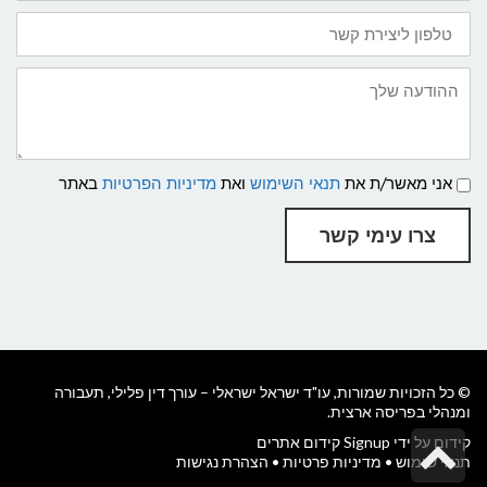
טלפון
ליצירת
קשר:
ההודעה
שלך
תנאי
אני מאשר/ת את
תנאי השימוש
ואת
מדיניות הפרטיות
באתר
שימוש
ומדיניות
פרטיות
צרו עימי קשר
© כל הזכויות שמורות, עו"ד ישראל ישראלי –
עורך דין פלילי, תעבורה
ומנהלי בפריסה ארצית
.
גלילה
קידום על ידי Signup קידום אתרים
תנאי שימוש
•
מדיניות פרטיות
•
הצהרת נגישות