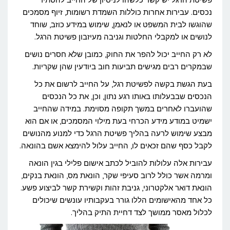
נכסים. עבירות אחרות כוללות השמדת רשומות, זיוף מסמכים
הליכי
שהוגשו לבית המשפט או לנאמן, שימוש במידע כוזב, שוחד
פשיטת
לנושים או למקבלי החלטות וגניבה מעיזבון פשיטת הרגל.
רגל
לא רק החייב יכול להפר את החוק, כמובן שלא חסרים נושים
שבמקרים רבים מגישים תביעות חוב ביודעין שהן שקריות.
בעת הגשת בקשה לפשיטת רגל, על החייב לרשום את כל
הנכסים שבבעלותו באותו רגע נתון, וכן, את כל הנכסים
שהועברו לאחרים במשך תקופה מסוימת. במידה שהחייב
ישמיט במודע מידע הכרחי בעת מילוי המסמכים, או אם הוא
מבצע שימוש לרעה בהליך פשיטת הרגל כדי למנוע מהנושים
לקבל כסף שהם זכאים לו, החייב עלול להימצא אשם בהונאה.
עבירות אלה עלולות להוביל לכתב אישום פלילי בגין הונאה
ומרמה אשר כולל לרוב סעיפי שקר, הונאת מס, הונאת בנקים,
הונאת דואר אלקטרוני, גניבת זהות וקשירת קשר לביצוע פשע.
כל אחד מהאישומים הללו גורר בעקבותיו עונשים שיכולים
לכלול מאסר ממושך לצד דחיית התיק בהליך.