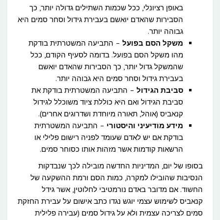
באופן רציונלי, ככל שכמות השתילים גדולה יותר, כך
הסבירות שהאדם יואשם בעבירת גידול וסחר סמים היא
גבוהה יותר.
משקל הסם בפועל
– התביעה המשטרתית בודקת
מהו משקל הסם בפועל. בדומה לסעיף הקודם, ככל
שהמשקל גדול יותר, כך הסבירות שהאדם יואשם
בעבירת גידול וסחר סמים היא גבוהה יותר.
סביבת הגידול
– התביעה המשטרתית בודקת את
סביבת הגידול ואם היא כוללת ציוד משוכלל לגידול
קנאביס (אוהל, תאורה מיוחדת ושדרוגים אחרים).
מידע מודיעיני והיסטורי
– התביעה המשטרתית
בודקת אם יש לאדם שעומד לפניה רישום פלילי או
הרשאות קודמות אשר מזהות אותו כסוחר סמים.
בסופו של יום, המדיניות החדשה מובילה לכך שנבדקות
הנסיבות שהובילו למקרה, כמות הסם ורמת ההשקעה של
החשוד. אם מדובר באדם נורמטיבי לחלוטין, אשר גידל
קנאביס לשימוש עצמי יוגש נגדו כתב אישום על עבירת החזקת
סמים לצריכה עצמית ולא על גידול סמים (עבירה פלילית