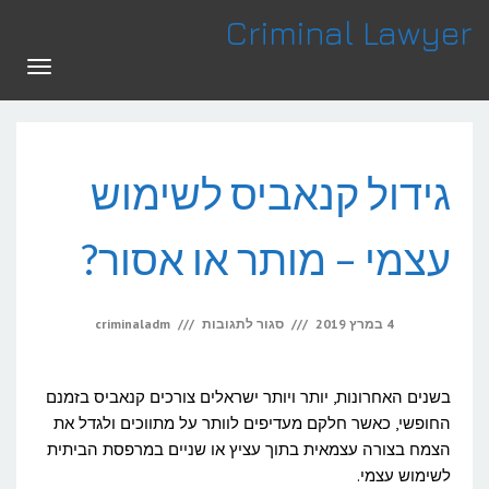
לתוכן
Criminal Lawyer
תפריט
גידול קנאביס לשימוש
עצמי – מותר או אסור?
על
4 במרץ 2019
סגור לתגובות
criminaladm
גידול
קנאביס
בשנים האחרונות, יותר ויותר ישראלים צורכים קנאביס בזמנם
לשימוש
החופשי, כאשר חלקם מעדיפים לוותר על מתווכים ולגדל את
הצמח בצורה עצמאית בתוך עציץ או שניים במרפסת הביתית
עצמי
לשימוש עצמי.
–