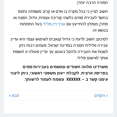
חמורה הרבה יותר).
חשוב לציין כי בכל מקרה בו אדם או קרוב משפחה נתפס
בחשד לעבירת סמים כלשהי (צריכה עצמית, גידול, הפצה או
סחר), מומלץ להתייעץ עם
עורך דין פלילי
בעל התמחות
בנושא זה.
לסיכום, חשוב לדעת כי גידול קנאביס לשימוש עצמי היא עדיין
עבירה פלילית חמורה במדינת ישראל. פעמים רבות ניתן
לשנות את העבירה ולהקל בעונש, אך עדיין פעולה זו חושפת
אותך לאישום פלילי.
משרדינו מלווה חשודים ונאשמים בעבירות סמים
בפריסה ארצית. לקבלת ייעוץ משפטי ראשוני, ניתן ליצור
עימנו קשר ב – XXXXXX ונשמח לעמוד לרשותך.
« הקודם
הבא »