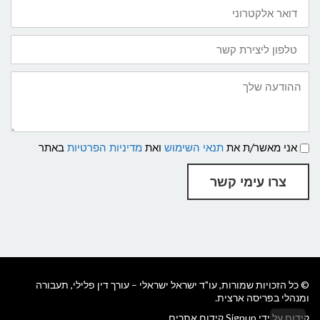
דואר
אלקטרוני
טלפון
ליצירת
קשר:
ההודעה
שלך
תנאי
אני מאשר/ת את
תנאי השימוש
ואת
מדיניות הפרטיות
באתר
שימוש
ומדיניות
פרטיות
צרו עימי קשר
© כל הזכויות שמורות, עו"ד ישראל ישראלי –
עורך דין פלילי, תעבורה
ומנהלי בפריסה ארצית
.
קידום על ידי Signup קידום אתרים