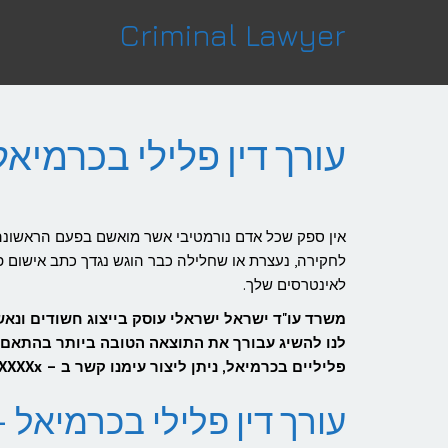
לתוכן
Criminal Lawyer
עורך דין פלילי בכרמיאל
אין ספק שכל אדם נורמטיבי אשר מואשם בפעם הראשונה ב
לחקירה, נעצרת או שחלילה כבר הוגש נגדך כתב אישום פליל
לאינטרסים שלך.
משרד עו"ד ישראל ישראלי עוסק בייצוג חשודים ונא
לנו להשיג עבורך את התוצאה הטובה ביותר בהתאם לס
פליליים בכרמיאל, ניתן ליצור עימנו קשר ב – XXXXXXx ונשמח לעמוד לרשותך.
עורך דין פלילי בכרמיאל – זמינות 24/7 ות