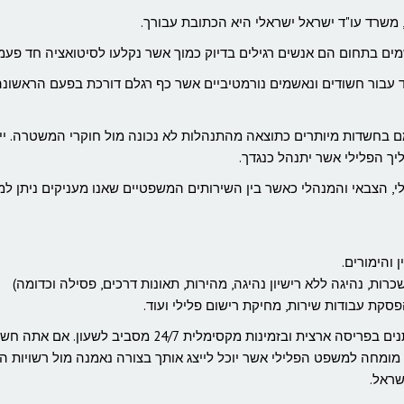
 משרד עו"ד ישראל ישראלי היא הכתובת עבורך.
ים בתחום הם אנשים רגילים בדיוק כמוך אשר נקלעו לסיטואציה חד פעמי
חד עבור חשודים ונאשמים נורמטיביים אשר כף רגלם דורכת בפעם הראשונה
ם בחשדות מיותרים כתוצאה מהתנהלות לא נכונה מול חוקרי המשטרה. יי
ך הפלילי אשר יתנהל כנגדך.
, הצבאי והמנהלי כאשר בין השירותים המשפטיים שאנו מעניקים ניתן למ
 והימורים.
רות, נהיגה ללא רישיון נהיגה, מהירות, תאונות דרכים, פסילה וכדומה)
פסקת עבודות שירות, מחיקת רישום פלילי ועוד.
כל השירותים המשפטיים במשרד עו"ד ישראל ישראלי ניתנים בפריסה ארצית ובזמינות מקסימלית 24/7 מסביב לשעון
 מומחה למשפט הפלילי אשר יוכל לייצג אותך בצורה נאמנה מול רשויות ה
ראל.