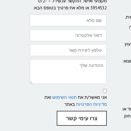
מקצועי ואישי, התקשר עכשיו ל – 072-
3954532 או מלא את פרטיך בטופס הבא:
שם
ת.
מלא
דואר
אלקטרוני
עוץ
טלפון
ליצירת
קשר:
צוא:
ההודעה
שלך
תנאי
שימוש
אני מאשר/ת את
תנאי השימוש
ואת
ומדיניות
פרטיות
מדיניות הפרטיות
באתר
. אם אתה חשוד או
חוק
צרו עימי קשר