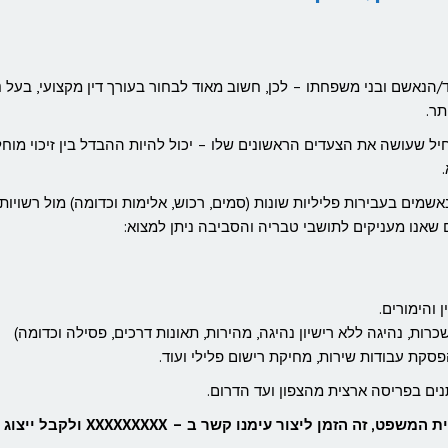
הנאשם ובני משפחתו – לכן, חשוב מאוד לבחור בעורך דין מקצועי, בעל ני
תר.
תחיל שעושה את הצעדים הראשונים שלו – יכול להיות ההבדל בין זיכוי מוח
אשמים בעבירות פליליות שונות (סמים, רכוש, אלימות וכדומה) מול רשויות
שאנו מעניקים לתושבי טבריה והסביבה ניתן למצוא:
 והימורים.
רות, נהיגה ללא רישיון נהיגה, מהירות, תאונות דרכים, פסילה וכדומה)
פסקת עבודות שירות, מחיקת רישום פלילי ועוד.
ים בפריסה ארצית מהצפון ועד הדרום.
במידה וזומנת לחקירה או הוגש נגדך כתב אישום בבית המשפט, זה הזמן ליצור עימנו קשר ב – XXXXXXXXX ולקבל ייצוג