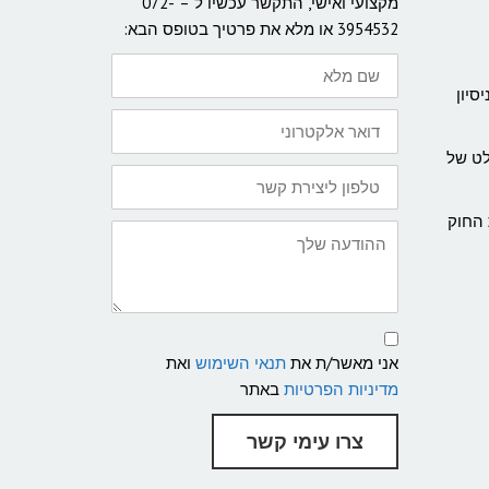
מקצועי ואישי, התקשר עכשיו ל – 072-
3954532 או מלא את פרטיך בטופס הבא:
שם
מלא
סיון
דואר
אלקטרוני
לט של
טלפון
ליצירת
קשר:
 החוק
ההודעה
שלך
תנאי
שימוש
אני מאשר/ת את
תנאי השימוש
ואת
ומדיניות
פרטיות
מדיניות הפרטיות
באתר
צרו עימי קשר