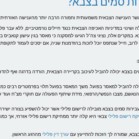
ות סמים בצבא?
אשר הענישה הצבאית משמעותית וחמורה הרבה יותר מהענישה האזרחית.
 החל מינואר 2017, אנו עדים להקלה ושינוי במדיניות האכיפה הצבאית כנגד חיילים נורמטיביים, ללא עבר פל
 במקרים אלה, נציגי צה"ל הגיעו למסקנה כי מאסר בגין עישון קנאביס בל
 לרוב, חייל שנתפס יוכל לזכות בהזדמנות שניה, אם יסכים לעמוד לתקופת 
:
 בצבא יכולה להוביל לעיכוב בקריירה הצבאית, הורדה בדרגה ואף להד
ה להוביל למאסר בפועל. משך המאסר בפועל תלוי בפרמטרים רבים כמו 
הנאשם, מצבו הנפשי/הרפואי, מידת שיתוף הפעולה עם חוקרי מצ"ח ועוד 
ירות סמים בצבא מובילה לרישום פלילי אשר יכול להשפיע בצורה ישירה
קת רישום פלילי
צבאי היא קלה יותר ממחיקת רישום פלילי אזרחי, אך כמוב
צבא, שמורה לך הזכות להתייעץ עם
עורך דין פלילי
מהרגע הראשון.