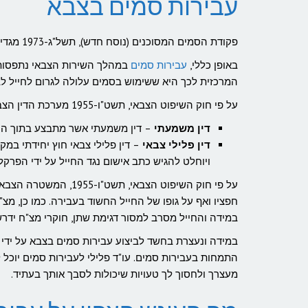
עבירות סמים בצבא
פקודת הסמים המסוכנים (נוסח חדש), תשל"ג-1973 מגדירה ומפרטת מהם הסמים האסורים לשימוש עצמי, ייצור והפצה בישראל.
באופן כללי,
עבירות סמים
במהלך השירות הצבאי נתפסות 
המרכזית לכך היא ששימוש בסמים עלולה לגרום לחייל לבצ
על פי חוק השיפוט הצבאי, תשט"ו-1955 מערכת הדין הצבאית פועלת ב – 2 מישורים עיקריים:
דין משמעתי
– דין משמעתי אשר מתבצע בתוך היחי
דין פלילי צבאי
– דין פלילי צבאי חוץ יחידתי ב
ויוחלט להגיש כתב אישום נגד החייל על ידי הפרקל
על פי חוק השיפוט הצבא
חפציו ואף על גופו של החייל החשוד בעבירה. כמו כן, 
במידה והחייל מסרב למסור דגימת שתן, חוקרי מצ"ח ידרש
במידה ונעצרת בחשד לביצוע עבירות סמים בצבא על ידי 
התמחות בעבירות סמים. עו"ד פלילי לעבירות סמים יוכל 
מעצרך ולחסוך לך טעויות שיכולות לסבך אותך בעתיד.