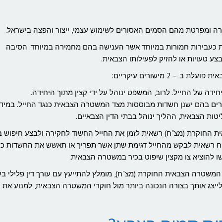
כעבירות חמורות במיוחד אשר הענישה בהם מחמירה במיוחד. הסיבה
ע טעויות או להזיק לפעילותו הצבאית.
דה של החייל. לרוב, המשפט ינוהל על ידי קצין מתוך היחידה.
מקרים בהם ישנן חשדות מבוססות מצד המשטרה הצבאית כנגד החייל. במיד
יטות הצבאית, ההליך ינוהל בבתי הדין הצבאיים.
י, תשט"ו-1955, המשטרה הצבאית החוקרת (מצ"ח) רשאית לזמן את החייל החשוד לחקירה ולבצע חיפוש
מצ"ח רשאית לבקש מהחייל דגימת שתן אשר תפריך או תאשש את החשדות כנג
ו להוציא צו מקצין שיפוט בכיר במשטרה הצבאית.
המשטרה הצבאית החוקרת (מצ"ח), מומלץ להתייעץ עם עורך דין פלילי בע
לייצג אותך בצורה הנכונה ביותר מול חוקרי המשטרה הצבאית, למנוע את