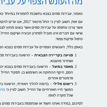
מה העונש הצפוי על עביר
כאמור, עבירות סמים בצבא נחשבות לחמורות במיוחד כ
עם זאת, חשוב לציין כי
אשר צרכו ונתפסו על עבירות סמים אשר בוצעו מחוץ לצבא.
שישי עם חברים אינו מוביל לפתרון הבעיה ושיקום החייל.
טיפול ופיקוח צמוד.
באופן כללי, העונשים הצפויים על עבירות סמים בצבא הם
פגיעה בקריירה הצבאית
– הרשעה בעבירות סמים
ושחרור מהצבא.
מאסר בפועל
– הרשעה בעבירות סמים בצבא יכול
הסם, היקף ההחזקה או השימוש בו, תפקיד החייל 
פרמטרים אחרים.
רישום פלילי
– בדומה להליך האזרחי, הרשעה בעב
המשך חייו האזרחיים של החייל. חשוב לציין כי
מחי
שכל מקרה לגופו.
לסיכום, במידה ואתה חשוד או שנתפסת בעבירות סמים ב