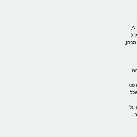
ילי,
יל
מבחן,
חה
סוג
שלל
 על
ן